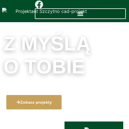
PROJEKTUJEMY DOMY
Z MYŚLĄ
O TOBIE
Nowoczesne projekty domów i budynków dopasowane 
Twoich potrzeb.
Zobacz projekty