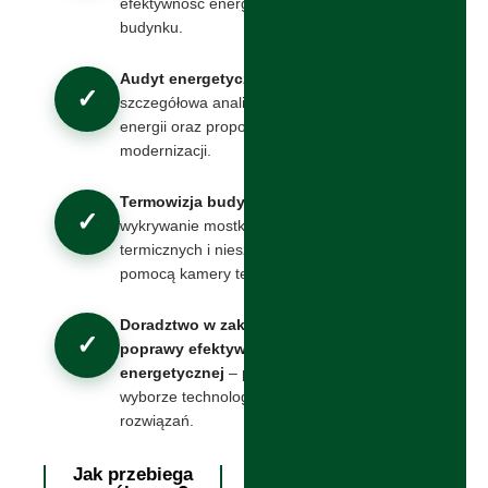
efektywność energetyczną
budynku.
Audyt energetyczny
–
✓
szczegółowa analiza zużycia
energii oraz propozycje
modernizacji.
Termowizja budynków
–
✓
wykrywanie mostków
termicznych i nieszczelności za
pomocą kamery termowizyjnej.
Doradztwo w zakresie
✓
poprawy efektywności
energetycznej
– pomoc w
wyborze technologii i
rozwiązań.
Jak przebiega