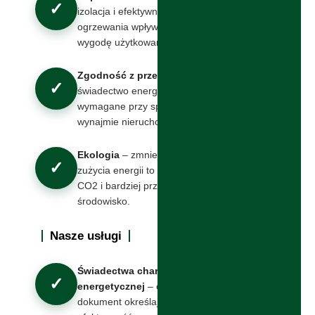
✓
izolacja i efektywne systemy
ogrzewania wpływają na
wygodę użytkowania budynku.
Zgodność z przepisami
–
✓
świadectwo energetyczne jest
wymagane przy sprzedaży lub
wynajmie nieruchomości.
Ekologia
– zmniejszenie
✓
zużycia energii to mniej emisji
CO2 i bardziej przyjazne
środowisko.
Nasze usługi
Świadectwa charakterystyki
✓
energetycznej
– obowiązkowy
dokument określający