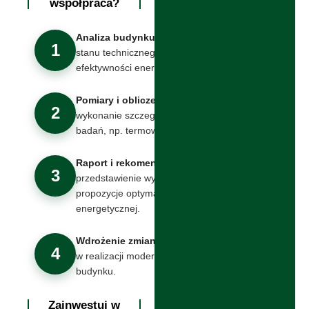
współpraca?
Analiza budynku
– ocena
1
stanu technicznego i
efektywności energetycznej.
Pomiary i obliczenia
–
2
wykonanie szczegółowych
badań, np. termowizji.
Raport i rekomendacje
–
3
przedstawienie wyników oraz
propozycje optymalizacji
energetycznej.
Wdrożenie zmian
– wsparcie
4
w realizacji modernizacji
budynku.
Zainwestuj w