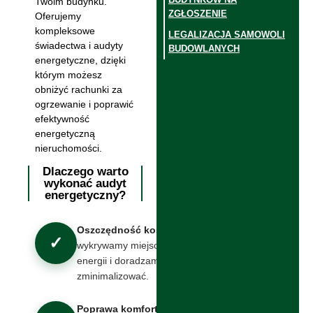
Twoim budynku.
ZGŁOSZENIE
Oferujemy
kompleksowe
LEGALIZACJA SAMOWOLI
świadectwa i audyty
BUDOWLANYCH
energetyczne, dzięki
którym możesz
obniżyć rachunki za
ogrzewanie i poprawić
efektywność
energetyczną
nieruchomości.
Dlaczego warto
wykonać audyt
energetyczny?
Oszczędność kosztów
–
✓
wykrywamy miejsca strat
energii i doradzamy, jak je
zminimalizować.
Poprawa komfortu
– lepsza