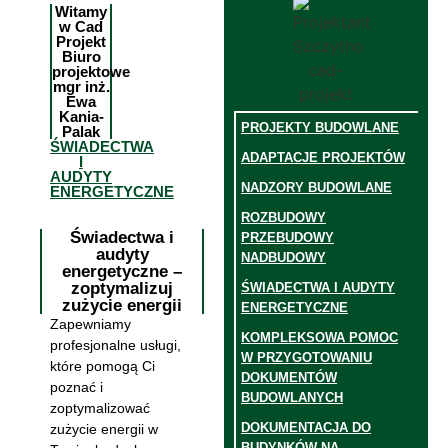
Witamy
w Cad
Projekt
Biuro
projektowe
mgr inż.
Ewa
Kania-
PROJEKTY BUDOWLANE
Palak
ŚWIADECTWA
ADAPTACJE PROJEKTÓW
I
AUDYTY
NADZORY BUDOWLANE
ENERGETYCZNE
ROZBUDOWY
Świadectwa i
PRZEBUDOWY
audyty
NADBUDOWY
energetyczne –
zoptymalizuj
ŚWIADECTWA I AUDYTY
zużycie energii
ENERGETYCZNE
Zapewniamy
KOMPLEKSOWA POMOC
profesjonalne usługi,
W PRZYGOTOWANIU
które pomogą Ci
DOKUMENTÓW
poznać i
BUDOWLANYCH
zoptymalizować
DOKUMENTACJA DO
zużycie energii w
BUDYNKÓW NA