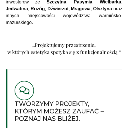
inwestorów ze
Szczytna
,
Pasymia
,
Wielbarka
,
Jedwabna
,
Rozóg
,
Dźwierzut
,
Mrągowa
,
Olsztyna
oraz
innych miejscowości województwa warmińsko-
mazurskiego.
„Projektujemy przestrzenie,
w których estetyka spotyka się z funkcjonalnością.”
TWORZYMY PROJEKTY,
KTÓRYM MOŻESZ ZAUFAĆ –
POZNAJ NAS BLIŻEJ.