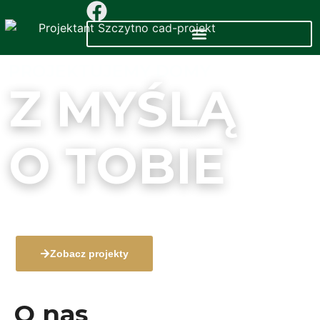
PROJEKTUJEMY DOMY
Z MYŚLĄ
O TOBIE
Nowoczesne projekty domów i budynków dopasowane 
Twoich potrzeb.
Zobacz projekty
O nas