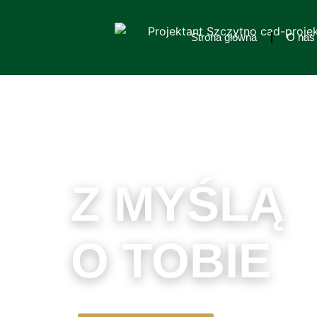
Strona główna
O nas
PROJEKTUJEMY DOMY
Z MYŚLĄ
O TOBIE
Nowoczesne projekty domów i budynków do