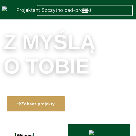
PROJEKTUJEMY DOMY
Z MYŚLĄ
O TOBIE
Nowoczesne projekty domów i budynków dopasowane 
Twoich potrzeb.
Zobacz projekty
Witamy