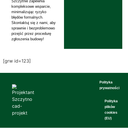
Szczytnie zapewnia
kompleksowe wsparcie,
minimalizując ryzyko
błędów formalnych.
Skontaktuj się z nami, aby
sprawnie i bezproblemowo
przejść przez procedurę
zgłoszenia budowy!
[grw id=123]
Polityka
prywatności
Polityka
plików
cookies
(EU)