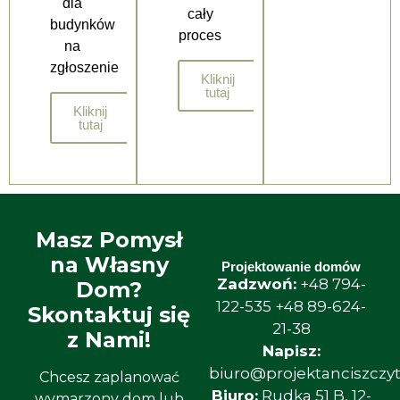
dla
cały
budynków
proces
na
zgłoszenie
Kliknij
tutaj
Kliknij
tutaj
Masz Pomysł
na Własny
Projektowanie domów
Zadzwoń:
+48 794-
Dom?
122-535
+48 89-624-
Skontaktuj się
21-38
z Nami!
Napisz:
biuro@projektanciszczyt
Chcesz zaplanować
Biuro:
Rudka 51 B, 12-
wymarzony dom lub