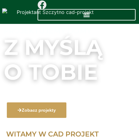
PROJEKTUJEMY DOMY
Z MYŚLĄ
O TOBIE
Nowoczesne projekty domów i budynków dopasowane 
Twoich potrzeb.
Zobacz projekty
WITAMY W CAD PROJEKT