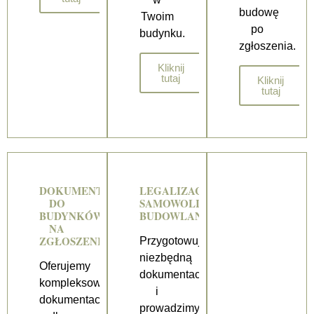
budowę
Twoim
po
budynku.
zgłoszenia.
Kliknij
tutaj
Kliknij
tutaj
DOKUMENTACJA
LEGALIZACJA
DO
SAMOWOLI
BUDYNKÓW
BUDOWLANYCH
NA
ZGŁOSZENIE
Przygotowujemy
niezbędną
Oferujemy
dokumentację
kompleksową
i
dokumentację
prowadzimy