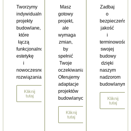
Tworzymy
Masz
Zadbaj
indywidualne
gotowy
o
projekty
projekt,
bezpieczeństw
budowlane,
ale
jakość
które
wymaga
i
łączą
zmian,
terminowość
funkcjonalność,
by
swojej
estetykę
spełnić
budowy
i
Twoje
dzięki
nowoczesne
oczekiwania?
naszym
rozwiązania.
Oferujemy
nadzorom
adaptacje
budowlanym.
projektów
Kliknij
tutaj
budowlanych
Kliknij
tutaj
Kliknij
tutaj