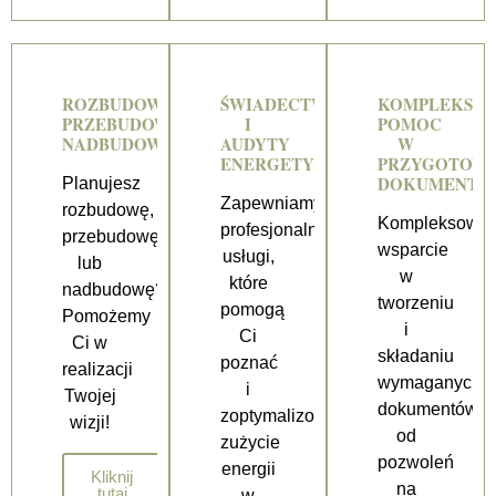
ROZBUDOWY
ŚWIADECTWA
KOMPLEKSO
PRZEBUDOWY
I
POMOC
NADBUDOWY
AUDYTY
W
ENERGETYCZNE
PRZYGOTOWA
DOKUMENTÓ
Planujesz
Zapewniamy
rozbudowę,
Kompleksowe
profesjonalne
przebudowę
wsparcie
usługi,
lub
w
które
nadbudowę?
tworzeniu
pomogą
Pomożemy
i
Ci
Ci w
składaniu
poznać
realizacji
wymaganych
i
Twojej
dokumentów,
zoptymalizować
wizji!
od
zużycie
pozwoleń
energii
Kliknij
na
tutaj
w